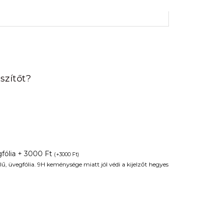
rrent
ice
szítőt?
90 Ft.
fólia + 3000 Ft
(
+
3000
Ft
)
ű, üvegfólia. 9H keménysége miatt jól védi a kijelzőt hegyes