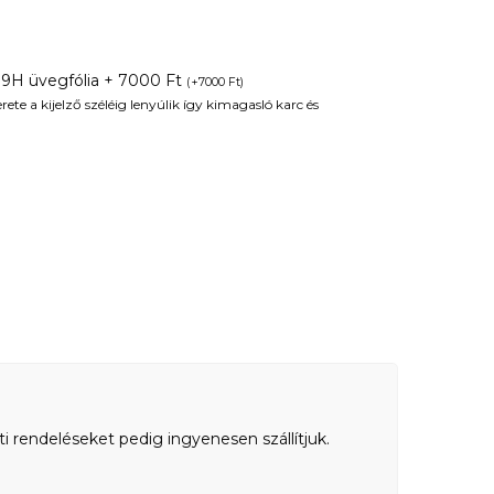
 9H üvegfólia + 7000 Ft
(
+
7000
Ft
)
te a kijelző széléig lenyúlik így kimagasló karc és
ti rendeléseket pedig ingyenesen szállítjuk.