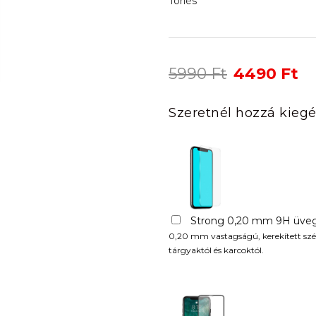
Törlés
Original
Cu
5990
Ft
4490
Ft
price
pr
was:
is:
Szeretnél hozzá kiegé
5990 Ft.
44
Strong 0,20 mm 9H üveg
0,20 mm vastagságú, kerekített szél
tárgyaktól és karcoktól.