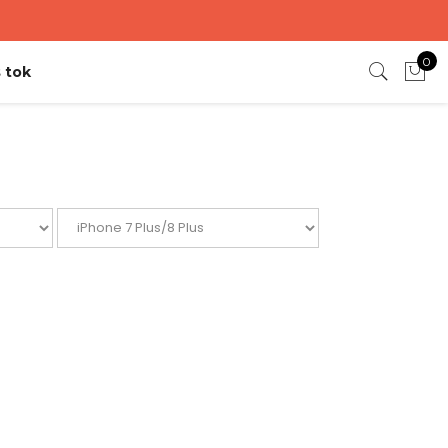
0
 tok