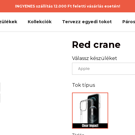
INGYENES szállítás 12.000 Ft feletti vásárlás esetén!
zülékek
Kollekciók
Tervezz egyedi tokot
Páros
Red crane
Válassz készüléket
Tok típus