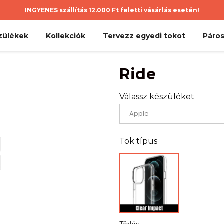
INGYENES szállítás 12.000 Ft feletti vásárlás esetén!
zülékek
Kollekciók
Tervezz egyedi tokot
Páros
Ride
Válassz készüléket
Tok típus