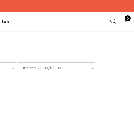
0
 tok