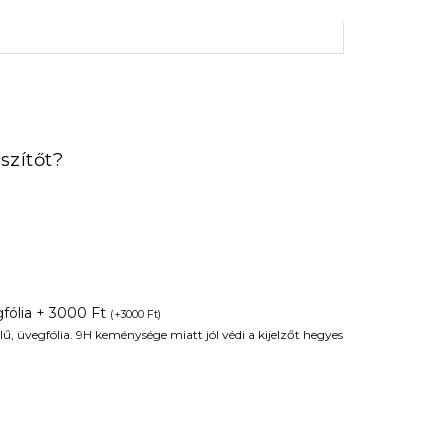
rrent
ice
szítőt?
90 Ft.
fólia + 3000 Ft
(
+
3000
Ft
)
ű, üvegfólia. 9H keménysége miatt jól védi a kijelzőt hegyes