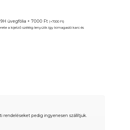
 9H üvegfólia + 7000 Ft
(
+
7000
Ft
)
te a kijelző széléig lenyúlik így kimagasló karc és
ti rendeléseket pedig ingyenesen szállítjuk.