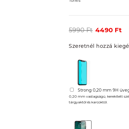
Törlés
Original
Cu
5990
Ft
4490
Ft
price
pr
was:
is:
Szeretnél hozzá kiegé
5990 Ft.
44
Strong 0,20 mm 9H üveg
0,20 mm vastagságú, kerekített szél
tárgyaktól és karcoktól.