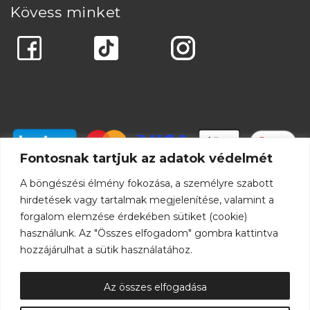
Kövess minket
Fontosnak tartjuk az adatok védelmét
A böngészési élmény fokozása, a személyre szabott
hirdetések vagy tartalmak megjelenítése, valamint a
forgalom elemzése érdekében sütiket (cookie)
használunk. Az "Összes elfogadom" gombra kattintva
hozzájárulhat a sütik használatához.
Az összes elfogadása