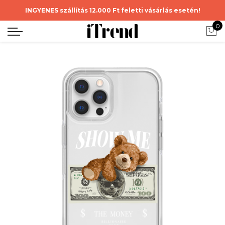
INGYENES szállítás 12.000 Ft feletti vásárlás esetén!
0