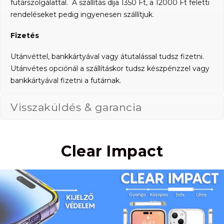
futárszolgálattal. A szállítás díja 1350 Ft, a 12000 Ft feletti
rendeléseket pedig ingyenesen szállítjuk.
Fizetés
Utánvéttel, bankkártyával vagy átutalással tudsz fizetni.
Utánvétes opciónál a szállításkor tudsz készpénzzel vagy
bankkártyával fizetni a futárnak.
Visszaküldés & garancia
Clear Impact