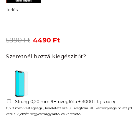
Törlés
Original
Current
5990
Ft
4490
Ft
price
price
was:
is:
Szeretnél hozzá kiegészítőt?
5990 Ft.
4490 Ft.
Strong 0,20 mm 9H üvegfólia + 3000 Ft
(
+
3000
Ft
)
0,20 mm vastagságú, kerekített szélű, üvegfólia. 9H keménysége miatt jól
védi a kijelzőt hegyes tárgyaktól és karcoktól.