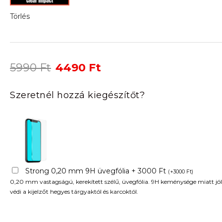
Törlés
Original
Current
5990
Ft
4490
Ft
price
price
was:
is:
Szeretnél hozzá kiegészítőt?
5990 Ft.
4490 Ft.
Strong 0,20 mm 9H üvegfólia + 3000 Ft
(
+
3000
Ft
)
0,20 mm vastagságú, kerekített szélű, üvegfólia. 9H keménysége miatt jól
védi a kijelzőt hegyes tárgyaktól és karcoktól.