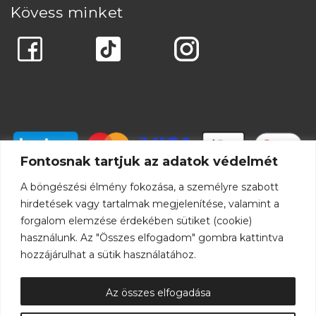
Kövess minket
Fontosnak tartjuk az adatok védelmét
A böngészési élmény fokozása, a személyre szabott
hirdetések vagy tartalmak megjelenítése, valamint a
forgalom elemzése érdekében sütiket (cookie)
használunk. Az "Összes elfogadom" gombra kattintva
hozzájárulhat a sütik használatához.
Az összes elfogadása