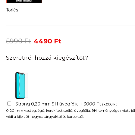
Törlés
Original
Current
5990
Ft
4490
Ft
price
price
was:
is:
Szeretnél hozzá kiegészítőt?
5990 Ft.
4490 Ft.
Strong 0,20 mm 9H üvegfólia + 3000 Ft
(
+
3000
Ft
)
0,20 mm vastagságú, kerekített szélű, üvegfólia. 9H keménysége miatt jól
védi a kijelzőt hegyes tárgyaktól és karcoktól.