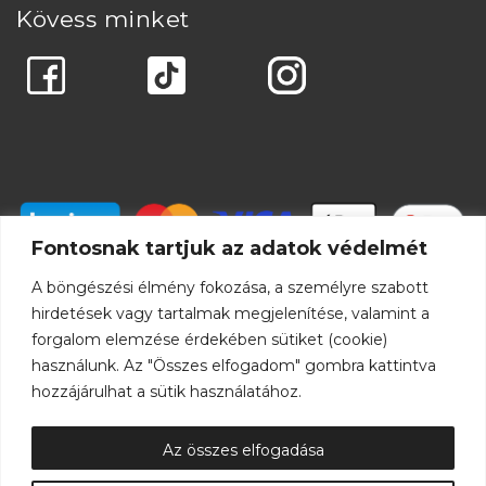
Kövess minket
Fontosnak tartjuk az adatok védelmét
A böngészési élmény fokozása, a személyre szabott
hirdetések vagy tartalmak megjelenítése, valamint a
forgalom elemzése érdekében sütiket (cookie)
használunk. Az "Összes elfogadom" gombra kattintva
hozzájárulhat a sütik használatához.
Az összes elfogadása