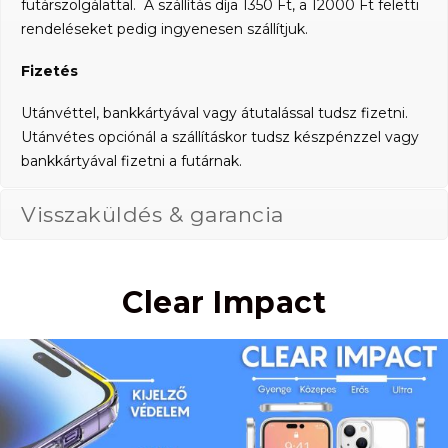
futárszolgálattal. A szállítás díja 1350 Ft, a 12000 Ft feletti
rendeléseket pedig ingyenesen szállítjuk.
Fizetés
Utánvéttel, bankkártyával vagy átutalással tudsz fizetni.
Utánvétes opciónál a szállításkor tudsz készpénzzel vagy
bankkártyával fizetni a futárnak.
Visszaküldés & garancia
Clear Impact