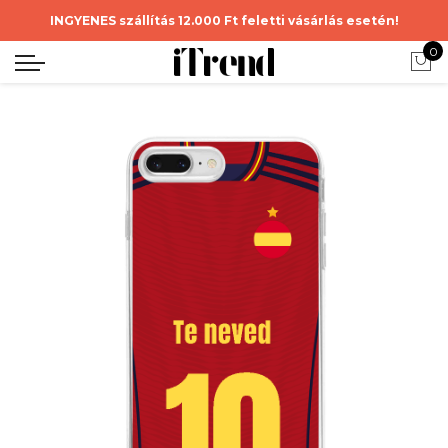
INGYENES szállítás 12.000 Ft feletti vásárlás esetén!
0