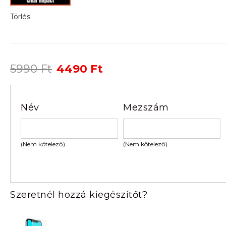
Törlés
Original
Current
5990
Ft
4490
Ft
price
price
was:
is:
5990 Ft.
4490 Ft.
Név
Mezszám
(Nem kötelező)
(Nem kötelező)
Szeretnél hozzá kiegészítőt?