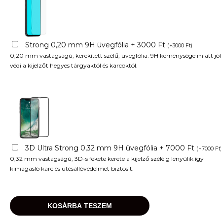
Strong 0,20 mm 9H üvegfólia + 3000 Ft
(
+
3000
Ft
)
0,20 mm vastagságú, kerekített szélű, üvegfólia. 9H keménysége miatt jól
védi a kijelzőt hegyes tárgyaktól és karcoktól.
3D Ultra Strong 0,32 mm 9H üvegfólia + 7000 Ft
(
+
7000
Ft
0,32 mm vastagságú, 3D-s fekete kerete a kijelző széléig lenyúlik így
kimagasló karc és ütésállóvédelmet biztosít.
KOSÁRBA TESZEM