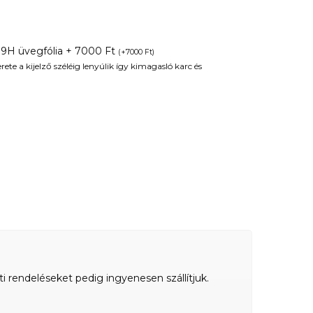
 9H üvegfólia + 7000 Ft
(
+
7000
Ft
)
te a kijelző széléig lenyúlik így kimagasló karc és
ti rendeléseket pedig ingyenesen szállítjuk.