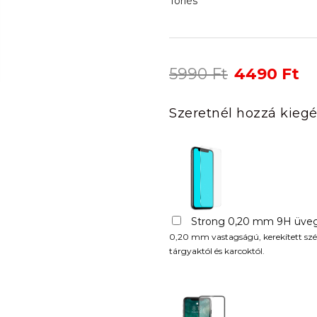
Törlés
Original
Cu
5990
Ft
4490
Ft
price
pr
was:
is:
Szeretnél hozzá kiegé
5990 Ft.
44
Strong 0,20 mm 9H üveg
0,20 mm vastagságú, kerekített szél
tárgyaktól és karcoktól.