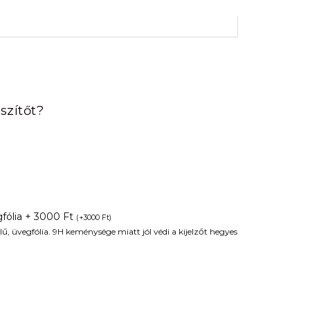
rrent
ice
szítőt?
90 Ft.
fólia + 3000 Ft
(
+
3000
Ft
)
ű, üvegfólia. 9H keménysége miatt jól védi a kijelzőt hegyes