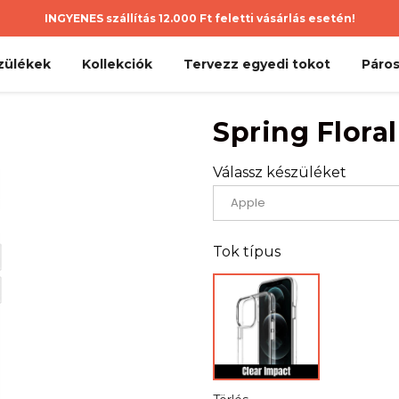
INGYENES szállítás 12.000 Ft feletti vásárlás esetén!
zülékek
Kollekciók
Tervezz egyedi tokot
Páros
Spring Floral
Válassz készüléket
Tok típus