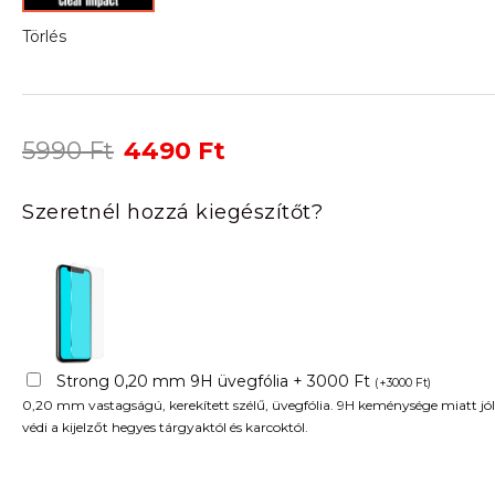
Törlés
Original
Current
5990
Ft
4490
Ft
price
price
was:
is:
Szeretnél hozzá kiegészítőt?
5990 Ft.
4490 Ft.
Strong 0,20 mm 9H üvegfólia + 3000 Ft
(
+
3000
Ft
)
0,20 mm vastagságú, kerekített szélű, üvegfólia. 9H keménysége miatt jól
védi a kijelzőt hegyes tárgyaktól és karcoktól.