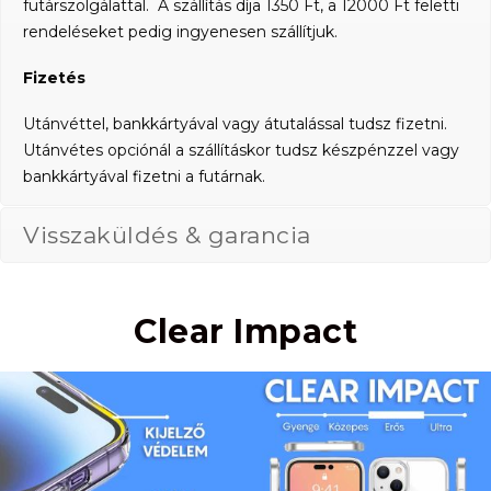
futárszolgálattal. A szállítás díja 1350 Ft, a 12000 Ft feletti
rendeléseket pedig ingyenesen szállítjuk.
Fizetés
Utánvéttel, bankkártyával vagy átutalással tudsz fizetni.
Utánvétes opciónál a szállításkor tudsz készpénzzel vagy
bankkártyával fizetni a futárnak.
Visszaküldés & garancia
Clear Impact