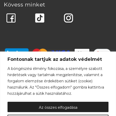
Kövess minket
Fontosnak tartjuk az adatok védelmét
A böngészési élmény fokozása, a személyre szabott
hirdetések vagy tartalmak megjelenítése, valamint a
forgalom elemzése érdekében sütiket (cookie)
használunk. Az "Összes elfogadom" gombra kattintva
hozzájárulhat a sütik használatához.
Az összes elfogadása