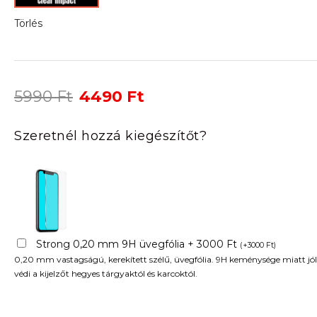
Törlés
Original
Current
5990
Ft
4490
Ft
price
price
was:
is:
Szeretnél hozzá kiegészítőt?
5990 Ft.
4490 Ft.
Strong 0,20 mm 9H üvegfólia + 3000 Ft
(
+
3000
Ft
)
0,20 mm vastagságú, kerekített szélű, üvegfólia. 9H keménysége miatt jól
védi a kijelzőt hegyes tárgyaktól és karcoktól.