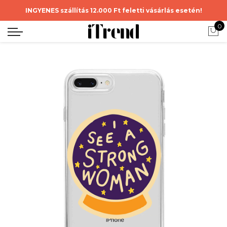
INGYENES szállítás 12.000 Ft feletti vásárlás esetén!
0