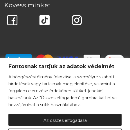
Kövess minket
Fontosnak tartjuk az adatok védelmét
A böngészési élmény fokozása, a személyre szabott
hirdetések vagy tartalmak megjelenítése, valamint a
forgalom elemzése érdekében sütiket (cookie)
használunk. Az "Összes elfogadom" gombra kattintva
hozzájárulhat a sütik használatához.
Az összes elfogadása