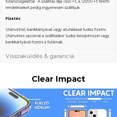
futárszolgálattal. A szállítás díja 1350 Ft, a 12000 Ft feletti
rendeléseket pedig ingyenesen szállítjuk.
Fizetés
Utánvéttel, bankkártyával vagy átutalással tudsz fizetni.
Utánvétes opciónál a szállításkor tudsz készpénzzel vagy
bankkártyával fizetni a futárnak.
Visszaküldés & garancia
Clear Impact