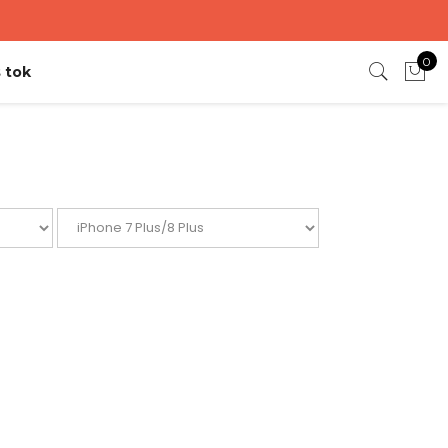
0
 tok