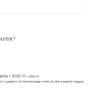
rrent
ice
szítőt?
90 Ft.
fólia + 3000 Ft
(
+
3000
Ft
)
ű, üvegfólia. 9H keménysége miatt jól védi a kijelzőt hegyes