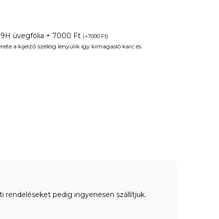
 9H üvegfólia + 7000 Ft
(
+
7000
Ft
)
te a kijelző széléig lenyúlik így kimagasló karc és
ti rendeléseket pedig ingyenesen szállítjuk.