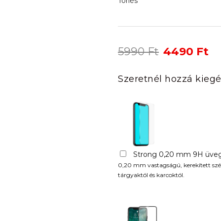
Törlés
Original
Cu
5990
Ft
4490
Ft
price
pr
was:
is:
Szeretnél hozzá kiegé
5990 Ft.
44
Strong 0,20 mm 9H üveg
0,20 mm vastagságú, kerekített szél
tárgyaktól és karcoktól.