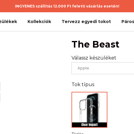
INGYENES szállítás 12.000 Ft feletti vásárlás esetén!
zülékek
Kollekciók
Tervezz egyedi tokot
Páros
The Beast
Válassz készüléket
Tok típus