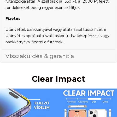
futárszolgálattal. A szállítás díja 1350 Ft, a 12000 Ft feletti
rendeléseket pedig ingyenesen szállítjuk.
Fizetés
Utánvéttel, bankkártyával vagy átutalással tudsz fizetni.
Utánvétes opciónál a szállításkor tudsz készpénzzel vagy
bankkártyával fizetni a futárnak.
Visszaküldés & garancia
Clear Impact