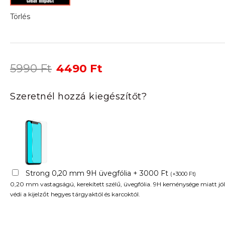
Törlés
Original
Current
5990
Ft
4490
Ft
price
price
was:
is:
Szeretnél hozzá kiegészítőt?
5990 Ft.
4490 Ft.
Strong 0,20 mm 9H üvegfólia + 3000 Ft
(
+
3000
Ft
)
0,20 mm vastagságú, kerekített szélű, üvegfólia. 9H keménysége miatt jól
védi a kijelzőt hegyes tárgyaktól és karcoktól.