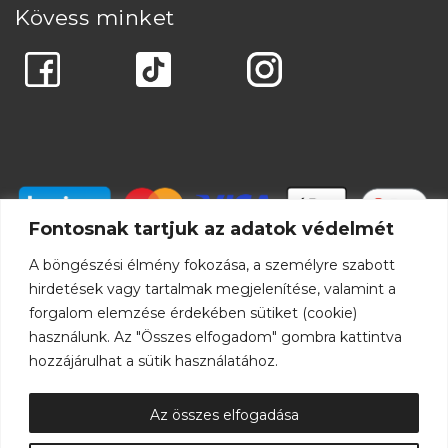
Kövess minket
Fontosnak tartjuk az adatok védelmét
A böngészési élmény fokozása, a személyre szabott
hirdetések vagy tartalmak megjelenítése, valamint a
forgalom elemzése érdekében sütiket (cookie)
használunk. Az "Összes elfogadom" gombra kattintva
hozzájárulhat a sütik használatához.
Az összes elfogadása