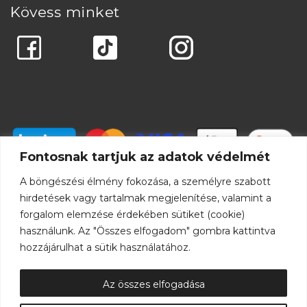
Kövess minket
Fontosnak tartjuk az adatok védelmét
A böngészési élmény fokozása, a személyre szabott
hirdetések vagy tartalmak megjelenítése, valamint a
forgalom elemzése érdekében sütiket (cookie)
használunk. Az "Összes elfogadom" gombra kattintva
hozzájárulhat a sütik használatához.
Az összes elfogadása