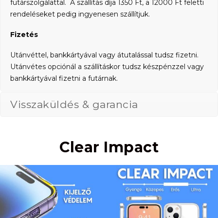
futárszolgálattal. A szállítás díja 1350 Ft, a 12000 Ft feletti
rendeléseket pedig ingyenesen szállítjuk.
Fizetés
Utánvéttel, bankkártyával vagy átutalással tudsz fizetni.
Utánvétes opciónál a szállításkor tudsz készpénzzel vagy
bankkártyával fizetni a futárnak.
Visszaküldés & garancia
Clear Impact