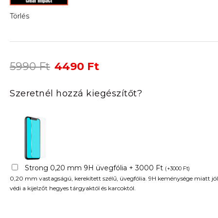
Törlés
Original
Current
5990
Ft
4490
Ft
price
price
was:
is:
Szeretnél hozzá kiegészítőt?
5990 Ft.
4490 Ft.
Strong 0,20 mm 9H üvegfólia + 3000 Ft
(
+
3000
Ft
)
0,20 mm vastagságú, kerekített szélű, üvegfólia. 9H keménysége miatt jól
védi a kijelzőt hegyes tárgyaktól és karcoktól.