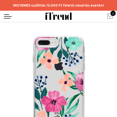
INGYENES szállítás 12.000 Ft feletti vásárlás esetén!
0