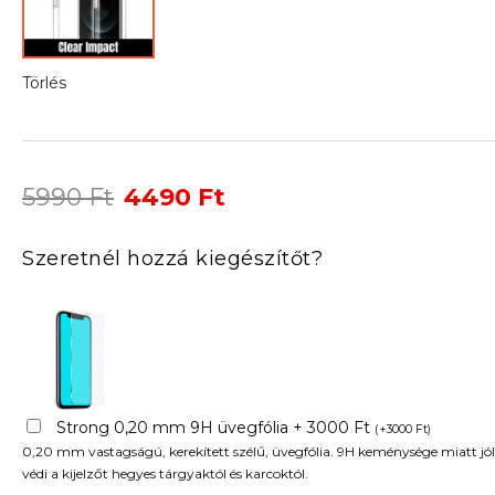
Törlés
Original
Current
5990
Ft
4490
Ft
price
price
was:
is:
Szeretnél hozzá kiegészítőt?
5990 Ft.
4490 Ft.
Strong 0,20 mm 9H üvegfólia + 3000 Ft
(
+
3000
Ft
)
0,20 mm vastagságú, kerekített szélű, üvegfólia. 9H keménysége miatt jól
védi a kijelzőt hegyes tárgyaktól és karcoktól.