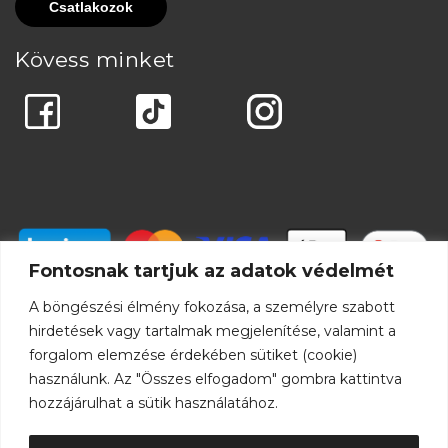
Kövess minket
Fontosnak tartjuk az adatok védelmét
A böngészési élmény fokozása, a személyre szabott
hirdetések vagy tartalmak megjelenítése, valamint a
forgalom elemzése érdekében sütiket (cookie)
használunk. Az "Összes elfogadom" gombra kattintva
hozzájárulhat a sütik használatához.