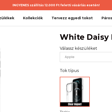
INGYENES szállítás 12.000 Ft feletti vásárlás esetén!
zülékek
Kollekciók
Tervezz egyedi tokot
Páros
White Daisy
Válassz készüléket
Tok típus