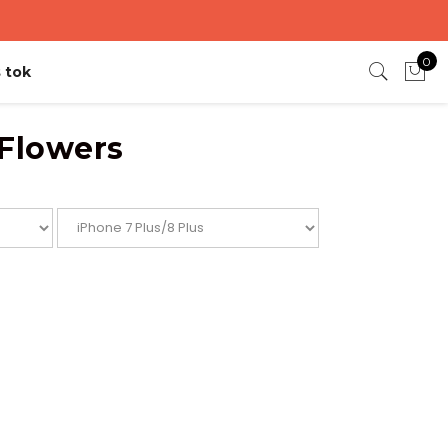
0
 tok
 Flowers