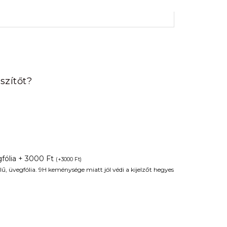
rrent
ice
szítőt?
90 Ft.
fólia + 3000 Ft
(
+
3000
Ft
)
ű, üvegfólia. 9H keménysége miatt jól védi a kijelzőt hegyes