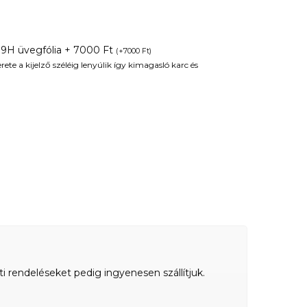
 9H üvegfólia + 7000 Ft
(
+
7000
Ft
)
te a kijelző széléig lenyúlik így kimagasló karc és
ti rendeléseket pedig ingyenesen szállítjuk.