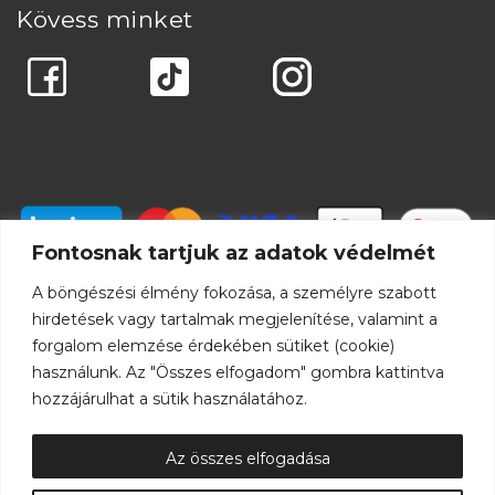
Kövess minket
Fontosnak tartjuk az adatok védelmét
A böngészési élmény fokozása, a személyre szabott
hirdetések vagy tartalmak megjelenítése, valamint a
forgalom elemzése érdekében sütiket (cookie)
használunk. Az "Összes elfogadom" gombra kattintva
hozzájárulhat a sütik használatához.
Az összes elfogadása