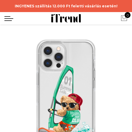
INGYENES szállítás 12.000 Ft feletti vásárlás esetén!
0