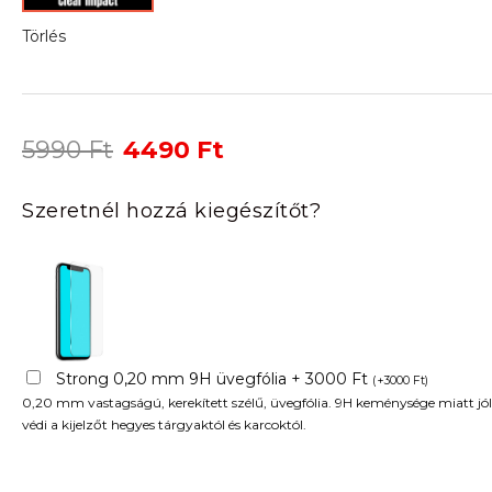
Törlés
Original
Current
5990
Ft
4490
Ft
price
price
was:
is:
Szeretnél hozzá kiegészítőt?
5990 Ft.
4490 Ft.
Strong 0,20 mm 9H üvegfólia + 3000 Ft
(
+
3000
Ft
)
0,20 mm vastagságú, kerekített szélű, üvegfólia. 9H keménysége miatt jól
védi a kijelzőt hegyes tárgyaktól és karcoktól.