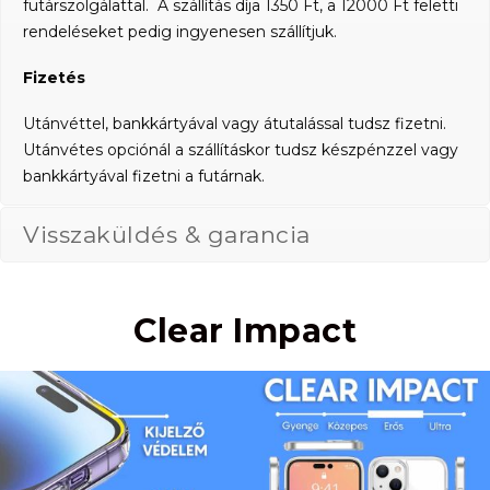
futárszolgálattal. A szállítás díja 1350 Ft, a 12000 Ft feletti
rendeléseket pedig ingyenesen szállítjuk.
Fizetés
Utánvéttel, bankkártyával vagy átutalással tudsz fizetni.
Utánvétes opciónál a szállításkor tudsz készpénzzel vagy
bankkártyával fizetni a futárnak.
Visszaküldés & garancia
Clear Impact