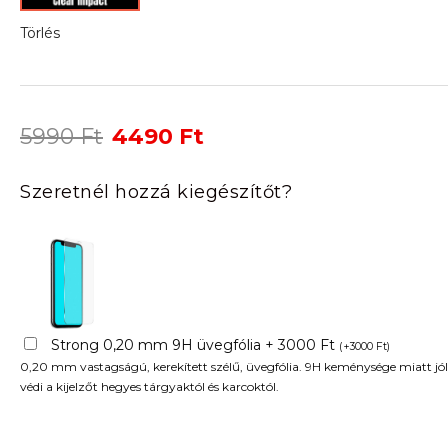
Törlés
Original
Current
5990
Ft
4490
Ft
price
price
was:
is:
Szeretnél hozzá kiegészítőt?
5990 Ft.
4490 Ft.
Strong 0,20 mm 9H üvegfólia + 3000 Ft
(
+
3000
Ft
)
0,20 mm vastagságú, kerekített szélű, üvegfólia. 9H keménysége miatt jól
védi a kijelzőt hegyes tárgyaktól és karcoktól.