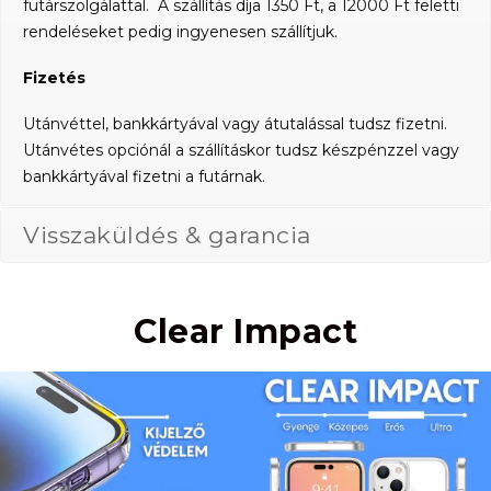
futárszolgálattal. A szállítás díja 1350 Ft, a 12000 Ft feletti
rendeléseket pedig ingyenesen szállítjuk.
Fizetés
Utánvéttel, bankkártyával vagy átutalással tudsz fizetni.
Utánvétes opciónál a szállításkor tudsz készpénzzel vagy
bankkártyával fizetni a futárnak.
Visszaküldés & garancia
Clear Impact