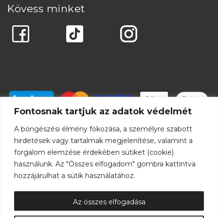
Kövess minket
Fontosnak tartjuk az adatok védelmét
A böngészési élmény fokozása, a személyre szabott
hirdetések vagy tartalmak megjelenítése, valamint a
forgalom elemzése érdekében sütiket (cookie)
használunk. Az "Összes elfogadom" gombra kattintva
hozzájárulhat a sütik használatához.
Az összes elfogadása