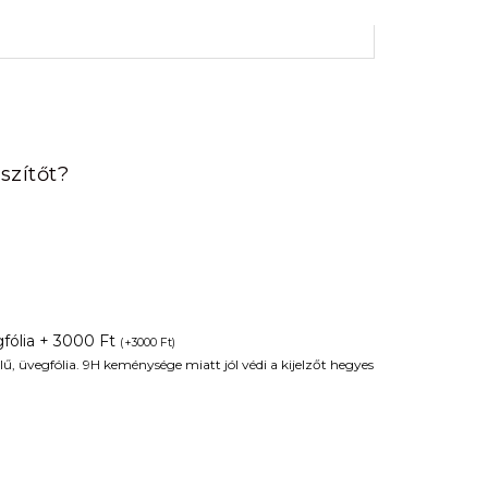
rrent
ice
szítőt?
90 Ft.
fólia + 3000 Ft
(
+
3000
Ft
)
ű, üvegfólia. 9H keménysége miatt jól védi a kijelzőt hegyes