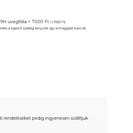
 9H üvegfólia + 7000 Ft
(
+
7000
Ft
)
te a kijelző széléig lenyúlik így kimagasló karc és
ti rendeléseket pedig ingyenesen szállítjuk.