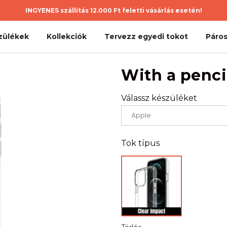
INGYENES szállítás 12.000 Ft feletti vásárlás esetén!
zülékek
Kollekciók
Tervezz egyedi tokot
Páros
With a penci
Válassz készüléket
Tok típus