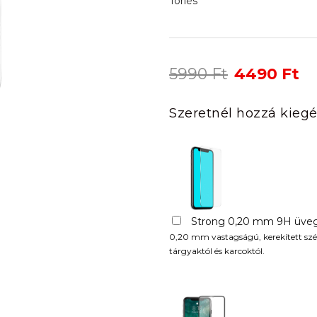
Törlés
Original
Cu
5990
Ft
4490
Ft
price
pr
was:
is:
Szeretnél hozzá kiegé
5990 Ft.
44
Strong 0,20 mm 9H üveg
0,20 mm vastagságú, kerekített szél
tárgyaktól és karcoktól.