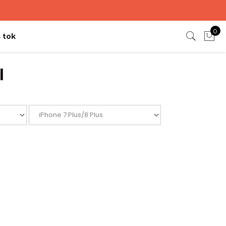
0
 tok
l