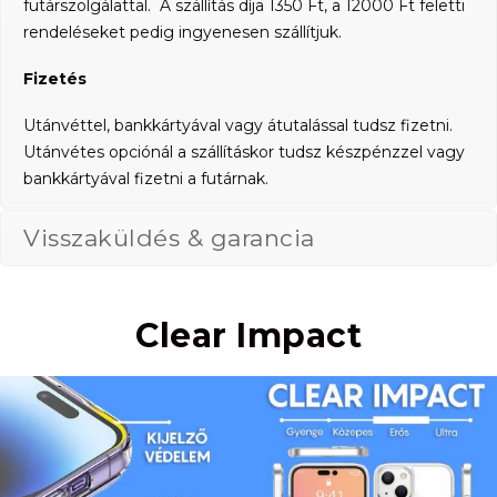
futárszolgálattal. A szállítás díja 1350 Ft, a 12000 Ft feletti
rendeléseket pedig ingyenesen szállítjuk.
Fizetés
Utánvéttel, bankkártyával vagy átutalással tudsz fizetni.
Utánvétes opciónál a szállításkor tudsz készpénzzel vagy
bankkártyával fizetni a futárnak.
Visszaküldés & garancia
Clear Impact