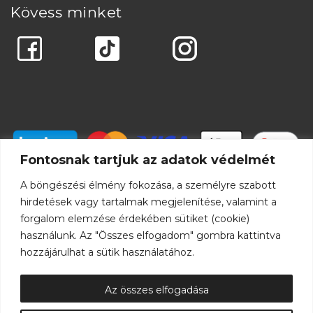
Kövess minket
Fontosnak tartjuk az adatok védelmét
A böngészési élmény fokozása, a személyre szabott
hirdetések vagy tartalmak megjelenítése, valamint a
forgalom elemzése érdekében sütiket (cookie)
használunk. Az "Összes elfogadom" gombra kattintva
hozzájárulhat a sütik használatához.
Az összes elfogadása