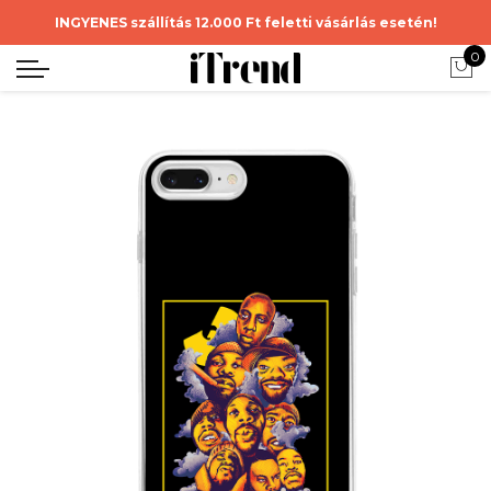
INGYENES szállítás 12.000 Ft feletti vásárlás esetén!
0