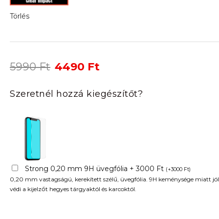
Törlés
Original
Current
5990
Ft
4490
Ft
price
price
was:
is:
Szeretnél hozzá kiegészítőt?
5990 Ft.
4490 Ft.
Strong 0,20 mm 9H üvegfólia + 3000 Ft
(
+
3000
Ft
)
0,20 mm vastagságú, kerekített szélű, üvegfólia. 9H keménysége miatt jól
védi a kijelzőt hegyes tárgyaktól és karcoktól.