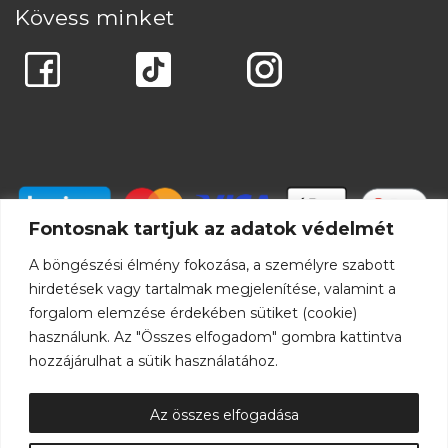
Kövess minket
Fontosnak tartjuk az adatok védelmét
A böngészési élmény fokozása, a személyre szabott
hirdetések vagy tartalmak megjelenítése, valamint a
forgalom elemzése érdekében sütiket (cookie)
használunk. Az "Összes elfogadom" gombra kattintva
hozzájárulhat a sütik használatához.
Az összes elfogadása