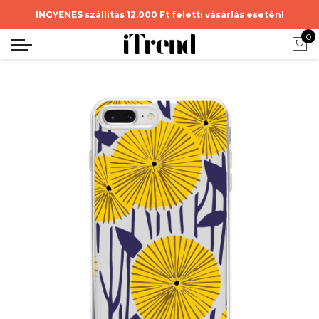
INGYENES szállítás 12.000 Ft feletti vásárlás esetén!
0