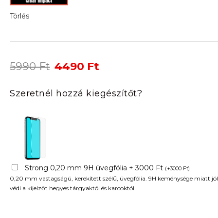
Törlés
Original
Current
5990
Ft
4490
Ft
price
price
was:
is:
Szeretnél hozzá kiegészítőt?
5990 Ft.
4490 Ft.
Strong 0,20 mm 9H üvegfólia + 3000 Ft
(
+
3000
Ft
)
0,20 mm vastagságú, kerekített szélű, üvegfólia. 9H keménysége miatt jól
védi a kijelzőt hegyes tárgyaktól és karcoktól.