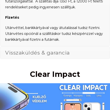
futárszolgálattal. A szállítás díja 1350 Ft, a 12000 Ft feletti
rendeléseket pedig ingyenesen szállítjuk.
Fizetés
Utánvéttel, bankkártyával vagy átutalással tudsz fizetni.
Utánvétes opciónál a szállításkor tudsz készpénzzel vagy
bankkártyával fizetni a futárnak.
Visszaküldés & garancia
Clear Impact