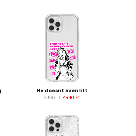
g
He doesnt even lift
5990
Ft
4490
Ft