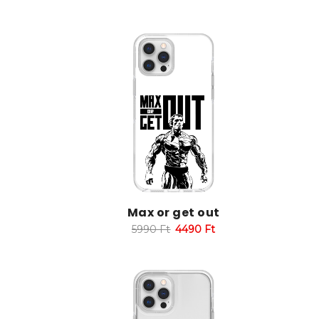
Max or get out
5990
Ft
4490
Ft