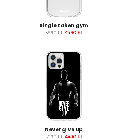
Single taken gym
5990
Ft
4490
Ft
Never give up
5990
Ft
4490
Ft