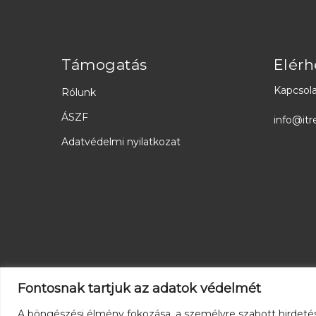
Támogatás
Elérh
Kapcsola
Rólunk
ÁSZF
info@itr
Adatvédelmi nyilatkozat
Fontosnak tartjuk az adatok védelmét
A böngészési élmény fokozása, a személyre szabott hirdeté