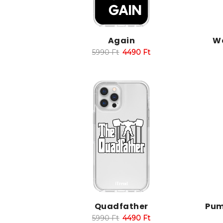
Again
Wa
5990
Ft
4490
Ft
Quadfather
Pum
5990
Ft
4490
Ft