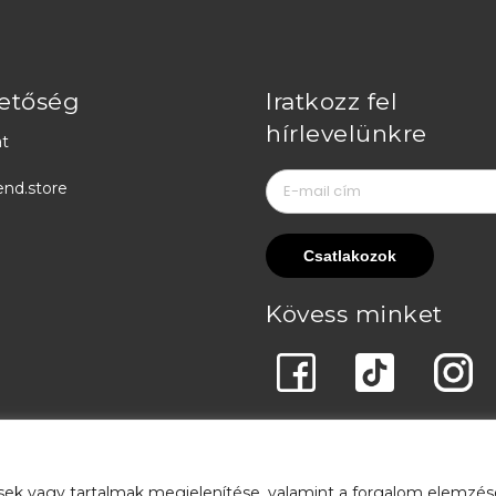
etőség
Iratkozz fel
hírlevelünkre
t
end.store
Kövess minket
sek vagy tartalmak megjelenítése, valamint a forgalom elemzés