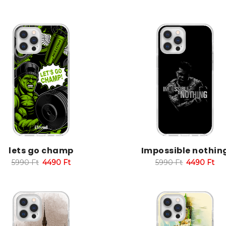
lets go champ
Impossible nothin
5990
Ft
4490
Ft
5990
Ft
4490
Ft