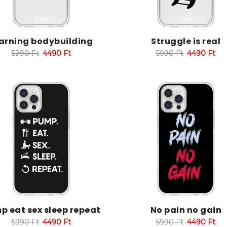
rning bodybuilding
Struggle is real
5990
Ft
4490
Ft
5990
Ft
4490
Ft
p eat sex sleep repeat
No pain no gain
5990
Ft
4490
Ft
5990
Ft
4490
Ft