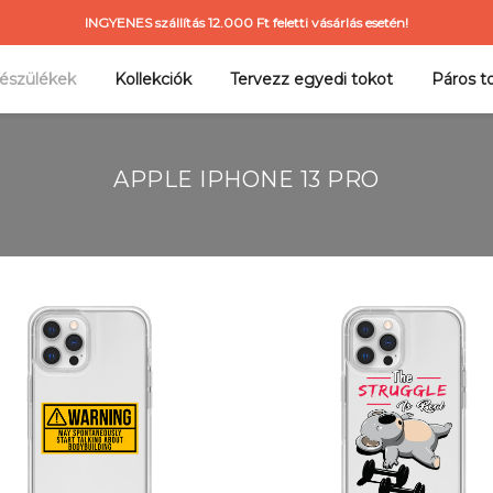
INGYENES szállítás 12.000 Ft feletti vásárlás esetén!
észülékek
Kollekciók
Tervezz egyedi tokot
Páros t
APPLE IPHONE 13 PRO