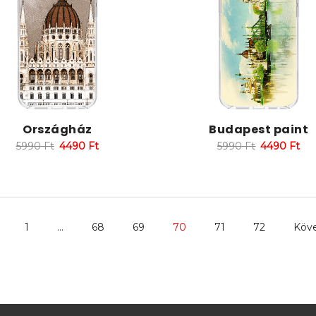
Országház
Budapest paint
5990
Ft
4490
Ft
5990
Ft
4490
Ft
1
…
68
69
70
71
72
Köve