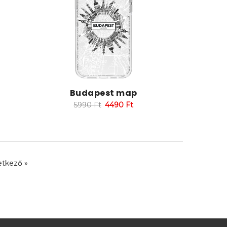
Budapest map
5990
Ft
4490
Ft
tkező »