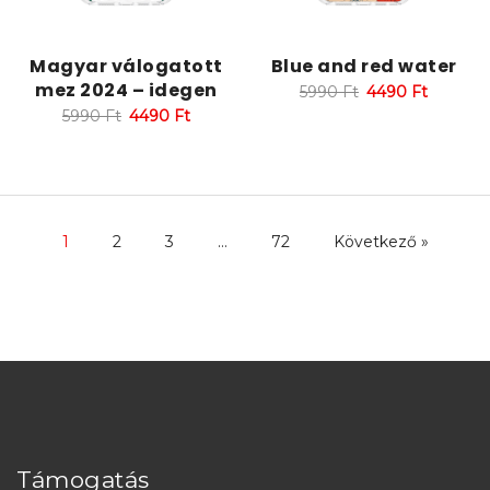
Magyar válogatott
Blue and red water
mez 2024 – idegen
5990
Ft
4490
Ft
5990
Ft
4490
Ft
1
2
3
…
72
Következő »
Támogatás