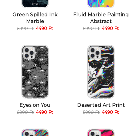
Green Spilled Ink
Fluid Marble Painting
Marble
Abstract
5990
Ft
4490
Ft
5990
Ft
4490
Ft
Eyes on You
Deserted Art Print
5990
Ft
4490
Ft
5990
Ft
4490
Ft