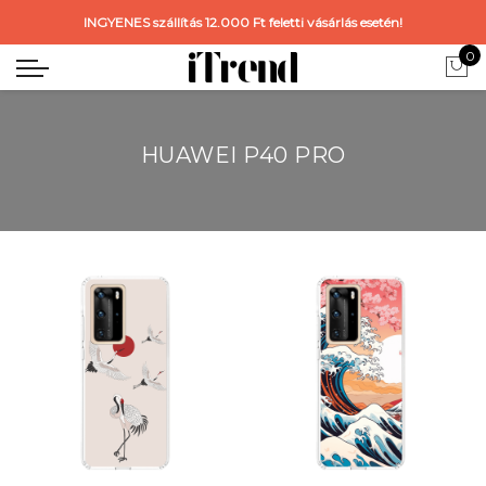
INGYENES szállítás 12.000 Ft feletti vásárlás esetén!
0
HUAWEI P40 PRO