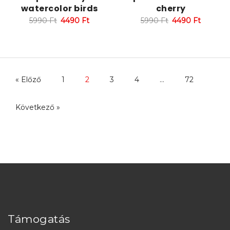
watercolor birds
cherry
5990
Ft
4490
Ft
5990
Ft
4490
Ft
« Előző
1
2
3
4
…
72
Következő »
Támogatás