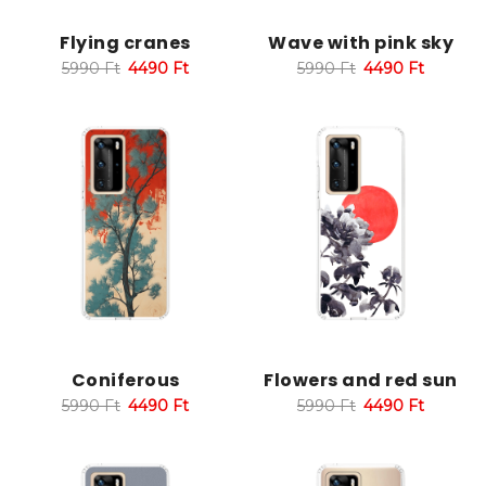
Flying cranes
Wave with pink sky
5990
Ft
4490
Ft
5990
Ft
4490
Ft
Coniferous
Flowers and red sun
5990
Ft
4490
Ft
5990
Ft
4490
Ft