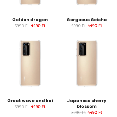
Golden dragon
Gorgeous Geisha
5990
Ft
4490
Ft
5990
Ft
4490
Ft
Great wave and koi
Japanese cherry
blossom
5990
Ft
4490
Ft
5990
Ft
4490
Ft